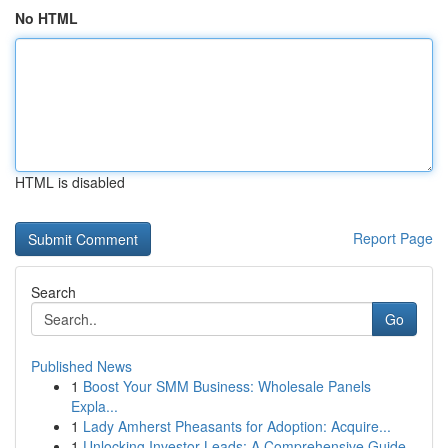
No HTML
HTML is disabled
Report Page
Search
Go
Published News
1
Boost Your SMM Business: Wholesale Panels
Expla...
1
Lady Amherst Pheasants for Adoption: Acquire...
1
Unlocking Investor Leads: A Comprehensive Guide