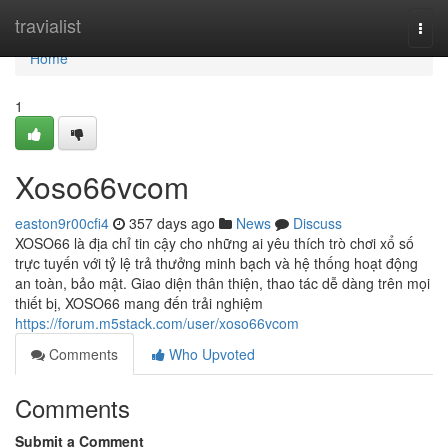
Home
travialist
Togg
navi
Home
1
Xoso66vcom
easton9r00cfi4
357 days ago
News
Discuss
XOSO66 là địa chỉ tin cậy cho những ai yêu thích trò chơi xổ số
trực tuyến với tỷ lệ trả thưởng minh bạch và hệ thống hoạt động
an toàn, bảo mật. Giao diện thân thiện, thao tác dễ dàng trên mọi
thiết bị, XOSO66 mang đến trải nghiệm
https://forum.m5stack.com/user/xoso66vcom
Comments
Who Upvoted
Comments
Submit a Comment