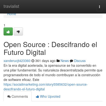
Home
travialist
Togg
navi
Home
1
Open Source : Descifrando el
Futuro Digital
xanderucjt423360
361 days ago
News
Discuss
En la era digital acelerada, la opensource se ha convertido en
una pilar fundamental. Su naturaleza descentralizada permite que
programasdores de todo el mundo contribuyan a la construcción
de software eficaz. Este
https://socialimarketing.com/story5585632/open-source-
descifrando-el-futuro-digital
Comments
Who Upvoted