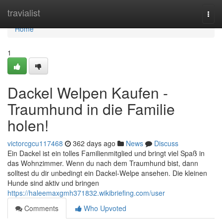
Home
travialist
Togg
navi
Home
1
Dackel Welpen Kaufen -
Traumhund in die Familie
holen!
victorcgcu117468
362 days ago
News
Discuss
Ein Dackel ist ein tolles Familienmitglied und bringt viel Spaß in
das Wohnzimmer. Wenn du nach dem Traumhund bist, dann
solltest du dir unbedingt ein Dackel-Welpe ansehen. Die kleinen
Hunde sind aktiv und bringen
https://haleemaxgmh371832.wikibriefing.com/user
Comments
Who Upvoted