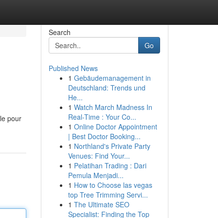
Search
Go
Published News
1
Gebäudemanagement in
Deutschland: Trends und
He...
1
Watch March Madness In
Real-Time : Your Co...
ale pour
1
Online Doctor Appointment
| Best Doctor Booking...
1
Northland's Private Party
Venues: Find Your...
1
Pelatihan Trading : Dari
Pemula Menjadi...
1
How to Choose las vegas
top Tree Trimming Servi...
1
The Ultimate SEO
Specialist: Finding the Top