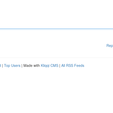
Rep
d
|
Top Users
| Made with
Kliqqi CMS
|
All RSS Feeds