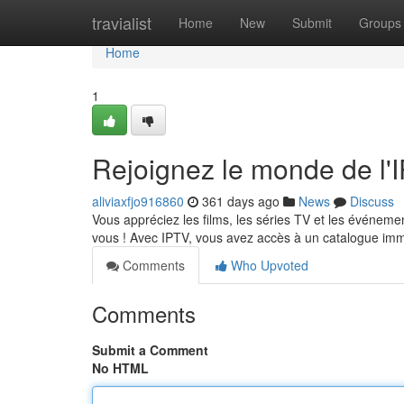
Home
travialist
Home
New
Submit
Groups
Home
1
Rejoignez le monde de l'
aliviaxfjo916860
361 days ago
News
Discuss
Vous appréciez les films, les séries TV et les événement
vous ! Avec IPTV, vous avez accès à un catalogue i
Comments
Who Upvoted
Comments
Submit a Comment
No HTML