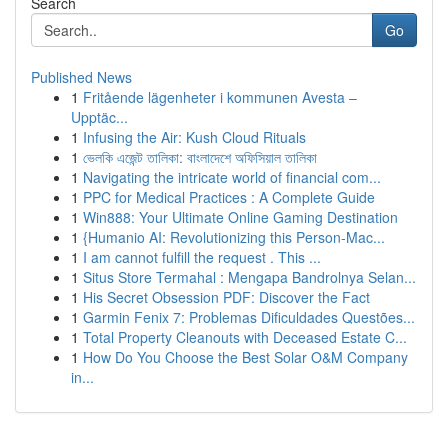
Search
Go
Published News
1
Fritående lägenheter i kommunen Avesta –
Upptäc...
1
Infusing the Air: Kush Cloud Rituals
1
ভেলকি এজেন্ট তালিকা: বাংলাদেশে অফিসিয়াল তালিকা
1
Navigating the intricate world of financial com...
1
PPC for Medical Practices : A Complete Guide
1
Win888: Your Ultimate Online Gaming Destination
1
{Humanio AI: Revolutionizing this Person-Mac...
1
I am cannot fulfill the request . This ...
1
Situs Store Termahal : Mengapa Bandrolnya Selan...
1
His Secret Obsession PDF: Discover the Fact
1
Garmin Fenix 7: Problemas Dificuldades Questões...
1
Total Property Cleanouts with Deceased Estate C...
1
How Do You Choose the Best Solar O&M Company
in...