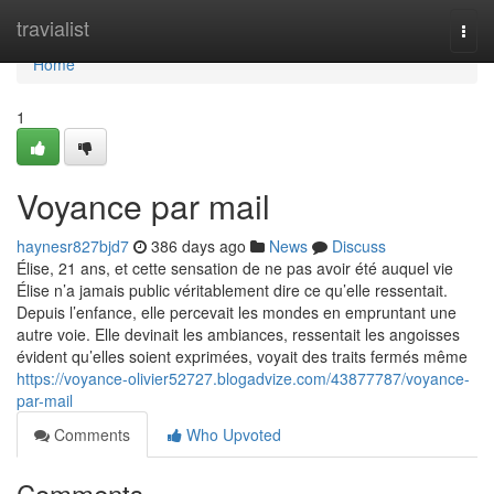
Home
travialist
Togg
navi
Home
1
Voyance par mail
haynesr827bjd7
386 days ago
News
Discuss
Élise, 21 ans, et cette sensation de ne pas avoir été auquel vie
Élise n’a jamais public véritablement dire ce qu’elle ressentait.
Depuis l’enfance, elle percevait les mondes en empruntant une
autre voie. Elle devinait les ambiances, ressentait les angoisses
évident qu’elles soient exprimées, voyait des traits fermés même
https://voyance-olivier52727.blogadvize.com/43877787/voyance-
par-mail
Comments
Who Upvoted
Comments