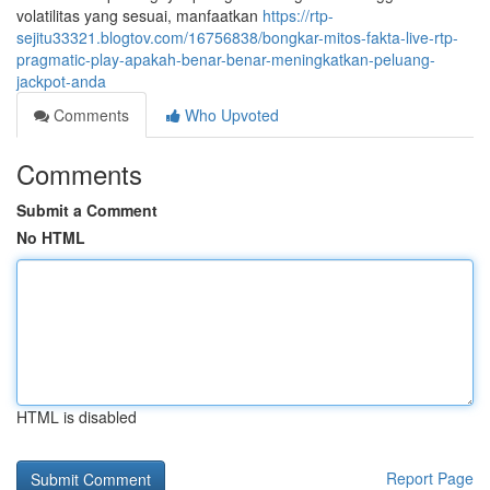
volatilitas yang sesuai, manfaatkan
https://rtp-
sejitu33321.blogtov.com/16756838/bongkar-mitos-fakta-live-rtp-
pragmatic-play-apakah-benar-benar-meningkatkan-peluang-
jackpot-anda
Comments
Who Upvoted
Comments
Submit a Comment
No HTML
HTML is disabled
Report Page