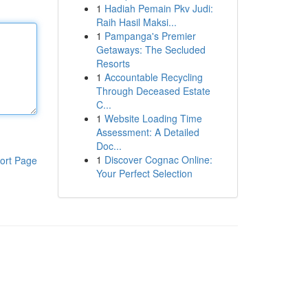
1
Hadiah Pemain Pkv Judi:
Raih Hasil Maksi...
1
Pampanga's Premier
Getaways: The Secluded
Resorts
1
Accountable Recycling
Through Deceased Estate
C...
1
Website Loading Time
Assessment: A Detailed
Doc...
1
Discover Cognac Online:
ort Page
Your Perfect Selection