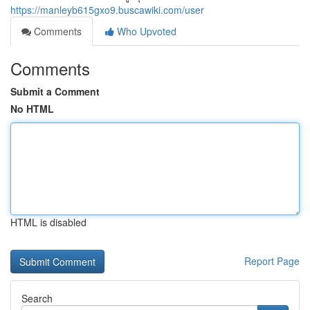
https://manleyb615gxo9.buscawiki.com/user
Comments
Who Upvoted
Comments
Submit a Comment
No HTML
HTML is disabled
Report Page
Search