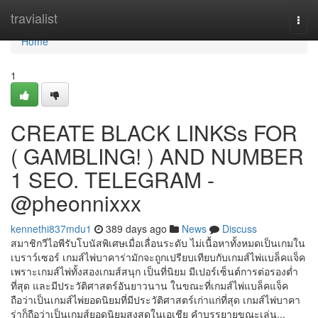
Home
travialist
Togg
navi
Home
1
CREATE BLACK LINKSs FOR
( GAMBLING! ) AND NUMBER
1 SEO. TELEGRAM -
@pheonnixxx
kennethi837mdu1
389 days ago
News
Discuss
สมาชิกวีไอพีรับโบนัสพิเศษเมื่อเลื่อนระดับ ไม่เนื้อหาทั้งหมดเป็นเกมใน
เบราว์เซอร์ เกมส์ไพ่บาคาร่ามักจะถูกเปรียบเทียบกับเกมส์ไพ่แบล็คแจ็ค
เพราะเกมส์ไพ่ทั้งสองเกมส์สนุก เป็นที่นิยม มีเปอร์เซ็นต์การต่อรองต่ำ
ที่สุด และมีประวัติศาสตร์อันยาวนาน ในขณะที่เกมส์ไพ่แบล็คแจ็ค
ถือว่าเป็นเกมส์ไพ่ยอดนิยมที่มีประวัติศาสตร์เก่าแก่ที่สุด เกมส์ไพ่บาคา
ร่าก็ถือว่าเป็นเกมส์ยอดนิยมสูงสุดในเอเชีย คำบรรยายขณะเล่น...