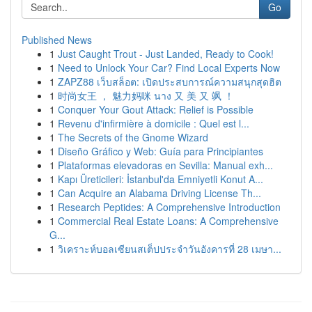
Go
Published News
1
Just Caught Trout - Just Landed, Ready to Cook!
1
Need to Unlock Your Car? Find Local Experts Now
1
ZAPZ88 เว็บสล็อต: เปิดประสบการณ์ความสนุกสุดฮิต
1
时尚女王 ， 魅力妈咪 นาง 又 美 又 飒 ！
1
Conquer Your Gout Attack: Relief is Possible
1
Revenu d'infirmière à domicile : Quel est l...
1
The Secrets of the Gnome Wizard
1
Diseño Gráfico y Web: Guía para Principiantes
1
Plataformas elevadoras en Sevilla: Manual exh...
1
Kapı Üreticileri: İstanbul'da Emniyetli Konut A...
1
Can Acquire an Alabama Driving License Th...
1
Research Peptides: A Comprehensive Introduction
1
Commercial Real Estate Loans: A Comprehensive
G...
1
วิเคราะห์บอลเซียนสเต็ปประจำวันอังคารที่ 28 เมษา...