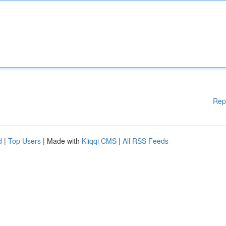
Rep
d
|
Top Users
| Made with
Kliqqi CMS
|
All RSS Feeds