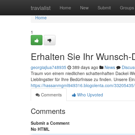
Home
travialist
Home
New
Submit
Groups
Home
1
Erhalten Sie Ihr Wunsch
georgiajlua748935
389 days ago
News
Discus
Traum von einem niedlichen schattenhaften Dackel-Wel
Lieblingstier für Ihre Bedürfnisse zu finden. Unsere Ei
https://hassanmgml949316.blogolenta.com/33205435/f
Comments
Who Upvoted
Comments
Submit a Comment
No HTML