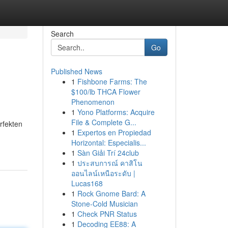
Search
Go
Published News
1
Fishbone Farms: The
$100/lb THCA Flower
Phenomenon
1
Yono Platforms: Acquire
File & Complete G...
rfekten
1
Expertos en Propiedad
Horizontal: Especialis...
1
Sàn Giải Trí 24club
1
ประสบการณ์ คาสิโน
ออนไลน์เหนือระดับ |
Lucas168
1
Rock Gnome Bard: A
Stone-Cold Musician
1
Check PNR Status
1
Decoding EE88: A