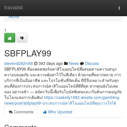
Home
travialist
Togg
navi
Home
1
SBFPLAY99
stevend282rck8
393 days ago
News
Discuss
SBFPLAY99 คือแพลตฟอร์มคาสิโนออนไลน์ที่ผสมผสานความสนุก
ความปลอดภัย และความคุ้มค่าไว้ในที่เดียว ด้วยเกมที่หลากหลาย การ
บริการที่เป็นมืออาชีพ และโปรโมชั่นที่จัดเต็ม ที่นี่จึงเหมาะสำหรับทุก
คนที่ต้องการประสบการณ์คาสิโนออนไลน์ที่ดีที่สุด หากคุณยังไม่เคย
ลอง อย่ารอช้า — สมัครวันนี้เพื่อรับโบนัสพิเศษและเริ่มต้นการผจญภัย
ในโลกแห่งการเดิมพัน!
https://caskelly1982.wixsite.com/gambling-
news/post/sbfplay99-ประสบการณ์คาสิโนออนไลน์ที่คุณวางใจได้
Comments
Who Upvoted
Comments