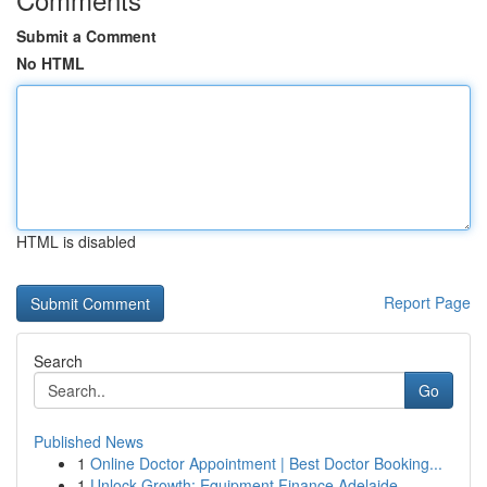
Submit a Comment
No HTML
HTML is disabled
Report Page
Search
Go
Published News
1
Online Doctor Appointment | Best Doctor Booking...
1
Unlock Growth: Equipment Finance Adelaide