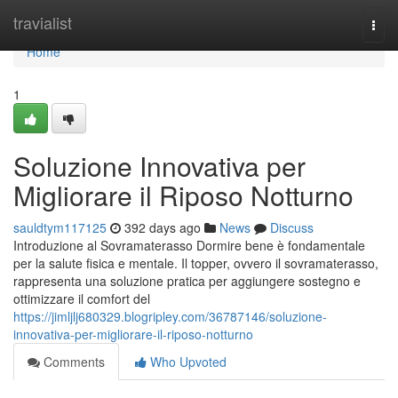
Home
travialist
Togg
navi
Home
1
Soluzione Innovativa per
Migliorare il Riposo Notturno
sauldtym117125
392 days ago
News
Discuss
Introduzione al Sovramaterasso Dormire bene è fondamentale
per la salute fisica e mentale. Il topper, ovvero il sovramaterasso,
rappresenta una soluzione pratica per aggiungere sostegno e
ottimizzare il comfort del
https://jimljlj680329.blogripley.com/36787146/soluzione-
innovativa-per-migliorare-il-riposo-notturno
Comments
Who Upvoted