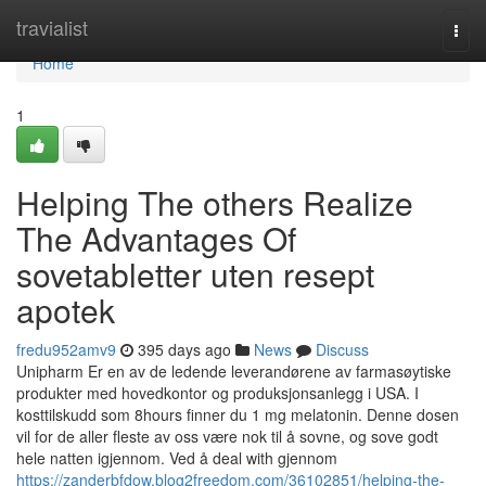
Home
travialist
Togg
navi
Home
1
Helping The others Realize
The Advantages Of
sovetabletter uten resept
apotek
fredu952amv9
395 days ago
News
Discuss
Unipharm Er en av de ledende leverandørene av farmasøytiske
produkter med hovedkontor og produksjonsanlegg i USA. I
kosttilskudd som 8hours finner du 1 mg melatonin. Denne dosen
vil for de aller fleste av oss være nok til å sovne, og sove godt
hele natten igjennom. Ved å deal with gjennom
https://zanderbfdow.blog2freedom.com/36102851/helping-the-