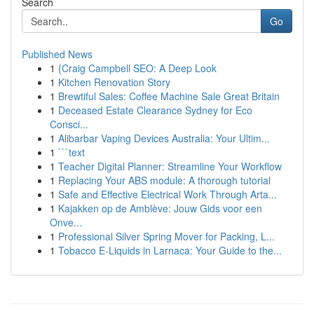
Search
Go
Published News
1
{Craig Campbell SEO: A Deep Look
1
Kitchen Renovation Story
1
Brewtiful Sales: Coffee Machine Sale Great Britain
1
Deceased Estate Clearance Sydney for Eco
Consci...
1
Alibarbar Vaping Devices Australia: Your Ultim...
1
```text
1
Teacher Digital Planner: Streamline Your Workflow
1
Replacing Your ABS module: A thorough tutorial
1
Safe and Effective Electrical Work Through Arta...
1
Kajakken op de Amblève: Jouw Gids voor een
Onve...
1
Professional Silver Spring Mover for Packing, L...
1
Tobacco E-Liquids in Larnaca: Your Guide to the...