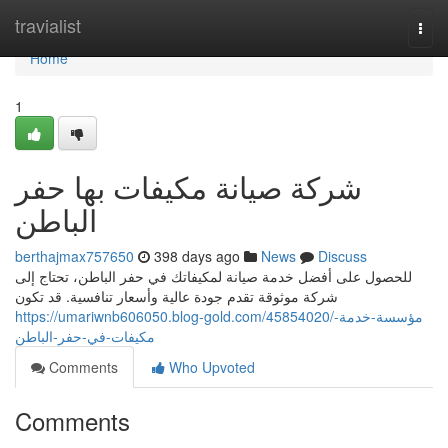
Home
travialist
Togg
navi
Home
1
شركة صيانة مكيفات بها حفر
الباطن
berthajmax757650
398 days ago
News
Discuss
للحصول على أفضل خدمة صيانة لمكيفاتك في حفر الباطن، تحتاج إلى
شركة موثوقة تقدم جودة عالية وأسعار تنافسية. قد تكون
https://umariwnb606050.blog-gold.com/45854020/مؤسسة-خدمة-
مكيفات-في-حفر-الباطن
Comments
Who Upvoted
Comments