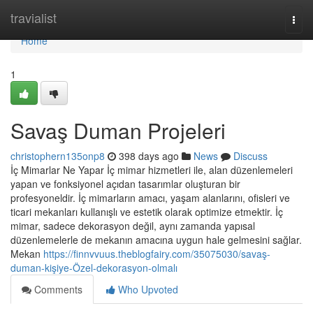
Home
travialist
Togg
navi
Home
1
Savaş Duman Projeleri
christophern135onp8
398 days ago
News
Discuss
İç Mimarlar Ne Yapar İç mimar hizmetleri ile, alan düzenlemeleri
yapan ve fonksiyonel açıdan tasarımlar oluşturan bir
profesyoneldir. İç mimarların amacı, yaşam alanlarını, ofisleri ve
ticari mekanları kullanışlı ve estetik olarak optimize etmektir. İç
mimar, sadece dekorasyon değil, aynı zamanda yapısal
düzenlemelerle de mekanın amacına uygun hale gelmesini sağlar.
Mekan
https://finnvvuus.theblogfairy.com/35075030/savaş-
duman-kişiye-Özel-dekorasyon-olmalı
Comments
Who Upvoted