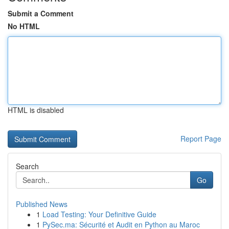
Submit a Comment
No HTML
HTML is disabled
Report Page
Search
Go
Published News
1
Load Testing: Your Definitive Guide
1
PySec.ma: Sécurité et Audit en Python au Maroc