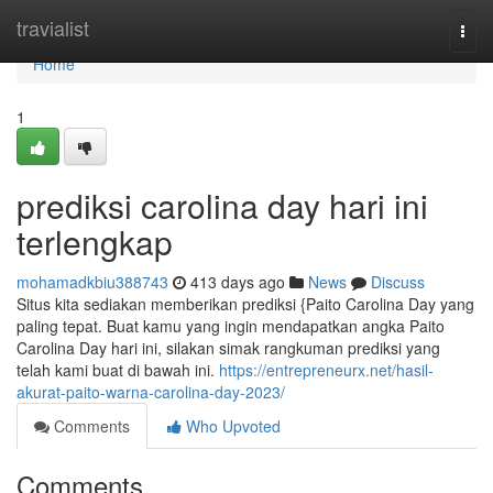
Home
travialist
Togg
navi
Home
1
prediksi carolina day hari ini
terlengkap
mohamadkbiu388743
413 days ago
News
Discuss
Situs kita sediakan memberikan prediksi {Paito Carolina Day yang
paling tepat. Buat kamu yang ingin mendapatkan angka Paito
Carolina Day hari ini, silakan simak rangkuman prediksi yang
telah kami buat di bawah ini.
https://entrepreneurx.net/hasil-
akurat-paito-warna-carolina-day-2023/
Comments
Who Upvoted
Comments