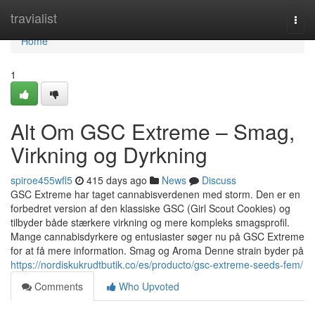
Home
travialist
Togg
navi
Home
1
Alt Om GSC Extreme – Smag,
Virkning og Dyrkning
spiroe455wfl5
415 days ago
News
Discuss
GSC Extreme har taget cannabisverdenen med storm. Den er en
forbedret version af den klassiske GSC (Girl Scout Cookies) og
tilbyder både stærkere virkning og mere kompleks smagsprofil.
Mange cannabisdyrkere og entusiaster søger nu på GSC Extreme
for at få mere information. Smag og Aroma Denne strain byder på
https://nordiskukrudtbutik.co/es/producto/gsc-extreme-seeds-fem/
Comments
Who Upvoted