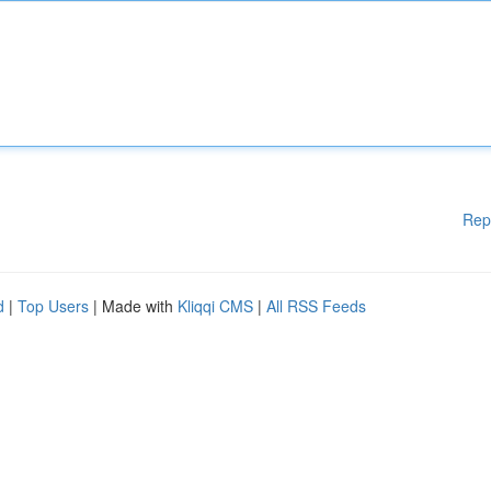
Rep
d
|
Top Users
| Made with
Kliqqi CMS
|
All RSS Feeds