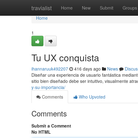
Home
travialist
Home
New
Submit
Groups
Home
1
Tu UX conquista
ihannaruuk492207
416 days ago
News
Discus
Diseñar una experiencia de usuario fantástica mediant
sitio bien diseñado debe ser intuitivo, visualmente atra
y-su-importancia/
Comments
Who Upvoted
Comments
Submit a Comment
No HTML